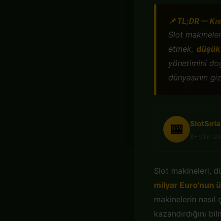
📌 TL;DR — Kıs
Slot makinel
etmek,
düşük 
yönetimini do
dünyasının gizl
SlotSırl
🎰
8+ yıllık s
Slot makineleri, d
milyar Euro'nun 
makinelerin nasıl ç
kazandırdığını bi