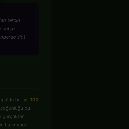
arı tercih
e bütçe
ehberde slot
upa'da her yıl
100
k çoğunluğu bu
ın gerçekten
n hazırlandı.