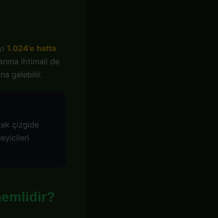
yı
1.024'e hatta
anma ihtimali de
a gelebilir.
tek çizgide
yicileri
emlidir?