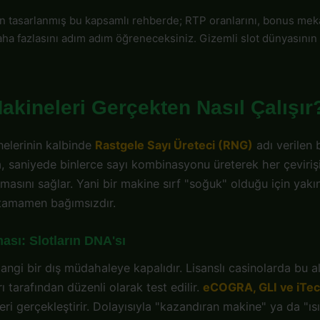
in tasarlanmış bu kapsamlı rehberde; RTP oranlarını, bonus mekani
ha fazlasını adım adım öğreneceksiniz. Gizemli slot dünyasının p
Makineleri Gerçekten Nasıl Çalışır
elerinin kalbinde
Rastgele Sayı Üreteci (RNG)
adı verilen 
m, saniyede binlerce sayı kombinasyonu üreterek her çeviriş
asını sağlar. Yani bir makine sırf "soğuk" olduğu için yak
 tamamen bağımsızdır.
ası: Slotların DNA'sı
angi bir dış müdahaleye kapalıdır. Lisanslı casinolarda bu 
ı tarafından düzenli olarak test edilir.
eCOGRA, GLI ve iTec
leri gerçekleştirir. Dolayısıyla "kazandıran makine" ya da "ı