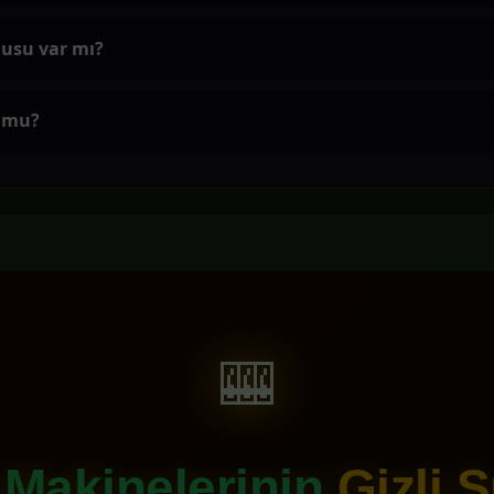
usu var mı?
 mu?
🎰
 Makinelerinin
Gizli S