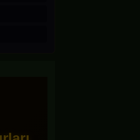
ırları