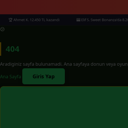
🏆 Ahmet K. 12.450 TL kazandi
🎰 Elif S. Sweet Bonanza'da 8.2
😕
404
Aradiginiz sayfa bulunamadi. Ana sayfaya donun veya oyun 
Giris Yap
Ana Sayfa