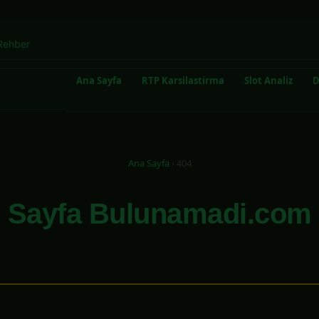
Rehber
Ana Sayfa
RTP Karsilastirma
Slot Analiz
D
Ana Sayfa
› 404
Sayfa Bulunamadi.com