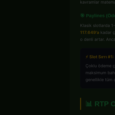
kavramlar matemat
🎯 Paylines (Öd
Klasik slotlarda 
117.649'a
kadar çı
o denli artar. An
⚡ Slot Sırrı #1:
Çoklu ödeme çi
maksimum bahis
genellikle tüm ç
📊 RTP O