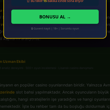
⏰ Bu teklif
15
dakika icinde sona eriyor
a Özet:
BONUSU AL →
eri tamamen şansa dayanmaz;
RTP oranı %96 ve üzeri
oyunl
volatiliteli makinelerde
bonus avantajından yararlanmak v
🔒 Guvenli kayit | 18+ | Sorumlu oyun
ğru uygulamak, uzun vadede farkı yaratan unsurlardır. Bu r
i kapılarını aralıyoruz.
arı Uzman Ekibi
lot analiz deneyimi · 500+ oyun incelemesi · Lisanslı casino danışmanı
ünyanın en popüler casino oyunlarından biridir. Yalnızca Avr
üzerinde
slot bahsi yapılmaktadır. Ancak oyuncuların büyü
alıştığını, hangi stratejilerin işe yaradığını ve hangi oyunlar
lmemektedir. İşte bu rehber tam da bu boşluğu doldurmak içi