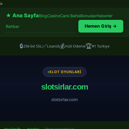
>
★ Ana Sayfa
Blog
Casino
Canlı Bahis
Bonuslar
Haberler
Hemen Giriş →
Rehber
🔒
✅
💰
🏆
256-bit SSL
Lisansli
Hizli Odeme
#1 Turkiye
SLOT OYUNLARI
slotsirlar.com
slotsirlar.com