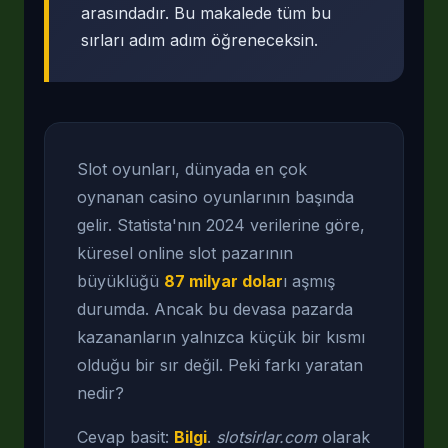
arasındadır. Bu makalede tüm bu
sırları adım adım öğreneceksin.
Slot oyunları, dünyada en çok
oynanan casino oyunlarının başında
gelir. Statista'nın 2024 verilerine göre,
küresel online slot pazarının
büyüklüğü
87 milyar dolar
ı aşmış
durumda. Ancak bu devasa pazarda
kazananların yalnızca küçük bir kısmı
olduğu bir sır değil. Peki farkı yaratan
nedir?
Cevap basit:
Bilgi
.
slotsirlar.com
olarak