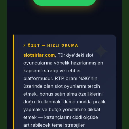
✦
⚡ ÖZET — HIZLI OKUMA
slotsirlar.com
, Türkiye'deki slot
oyuncularına yönelik hazırlanmış en
kapsamlı strateji ve rehber
platformudur. RTP oranı %96'nın
üzerinde olan slot oyunlarını tercih
etmek, bonus satın alma özelliklerini
doğru kullanmak, demo modda pratik
yapmak ve bütçe yönetimine dikkat
etmek — kazançlarını ciddi ölçüde
artırabilecek temel stratejiler