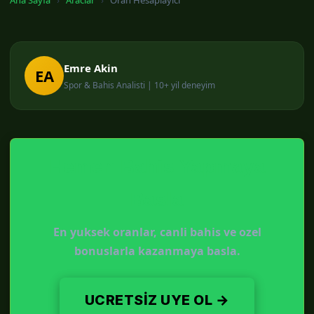
Ana Sayfa
›
Araclar
›
Oran Hesaplayici
Emre Akin
EA
Spor & Bahis Analisti | 10+ yil deneyim
Hemen Bahis Yapmaya
Basla
En yuksek oranlar, canli bahis ve ozel
bonuslarla kazanmaya basla.
UCRETSIZ UYE OL →