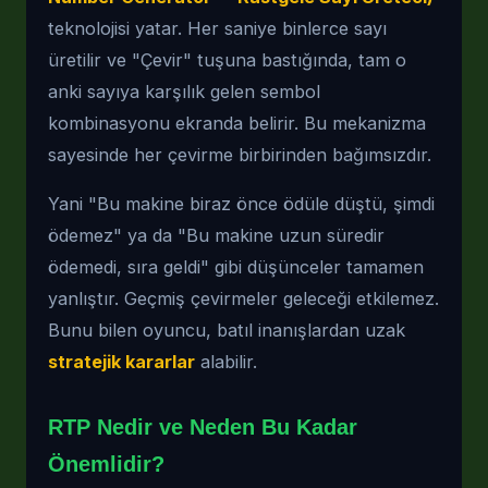
teknolojisi yatar. Her saniye binlerce sayı
üretilir ve "Çevir" tuşuna bastığında, tam o
anki sayıya karşılık gelen sembol
kombinasyonu ekranda belirir. Bu mekanizma
sayesinde her çevirme birbirinden bağımsızdır.
Yani "Bu makine biraz önce ödüle düştü, şimdi
ödemez" ya da "Bu makine uzun süredir
ödemedi, sıra geldi" gibi düşünceler tamamen
yanlıştır. Geçmiş çevirmeler geleceği etkilemez.
Bunu bilen oyuncu, batıl inanışlardan uzak
stratejik kararlar
alabilir.
RTP Nedir ve Neden Bu Kadar
Önemlidir?