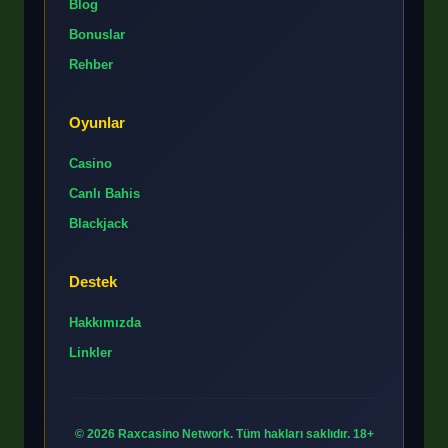
Blog
Bonuslar
Rehber
Oyunlar
Casino
Canlı Bahis
Blackjack
Destek
Hakkımızda
Linkler
© 2026 Raxcasino Network. Tüm hakları saklıdır. 18+