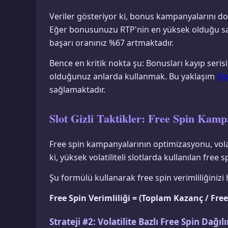
Veriler gösteriyor ki, bonus kampanyalarını d
Eğer bonusunuzu RTP'nin en yüksek olduğu saatl
başarı oranınız %67 artmaktadır.
Bence en kritik nokta şu: Bonusları kayıp seri
olduğunuz anlarda kullanmak. Bu yaklaşım
Sl
sağlamaktadır.
Slot Gizli Taktikler: Free Spin Kamp
Free spin kampanyalarının optimizasyonu, volatil
ki, yüksek volatiliteli slotlarda kullanılan fr
Şu formülü kullanarak free spin verimliliğinizi 
Free Spin Verimliliği = (Toplam Kazanç / Free 
Strateji #2: Volatilite Bazlı Free Spin Dağıl