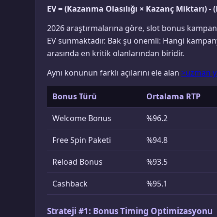
EV = (Kazanma Olasılığı × Kazanç Miktarı) - 
2026 araştırmalarına göre, slot bonus kampanya
EV sunmaktadır. Bak şu önemli: Hangi kampanyal
arasında en kritik olanlarından biridir.
Aynı konunun farklı açılarını ele alan
>uzman ya
Bonus Türü
Ortalama RTP
Welcome Bonus
%96.2
Free Spin Paketi
%94.8
Reload Bonus
%93.5
Cashback
%95.1
Strateji #1: Bonus Timing Optimizasyonu