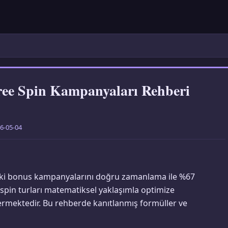
Free Spin Kampanyaları Rehberi
26-05-04
yor ki bonus kampanyalarını doğru zamanlama ile %67
e spin turları matematiksel yaklaşımla optimize
ermektedir. Bu rehberde kanıtlanmış formüller ve