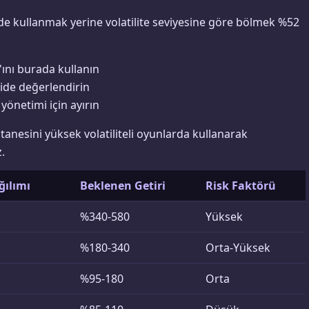
erde kullanmak yerine volatilite seviyesine göre bölmek %52
'ını burada kullanın
ide değerlendirin
yönetimi için ayırın
 tanesini yüksek volatiliteli oyunlarda kullanarak
.
ğılımı
Beklenen Getiri
Risk Faktörü
%340-580
Yüksek
%180-340
Orta-Yüksek
%95-180
Orta