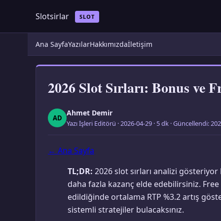
Slotsirlar
SLOT
Ana Sayfa
Yazılar
Hakkımızda
İletişim
2026 Slot Sırları: Bonus ve 
Ahmet Demir
AD
Yazı İşleri Editörü · 2026-04-29 · 5 dk · Güncellendi: 20
← Ana Sayfa
TL;DR:
2026 slot sırları analizi gösteri
daha fazla kazanç elde edebilirsiniz. Fre
edildiğinde ortalama RTP %3.2 artış göst
sistemli stratejiler bulacaksınız.