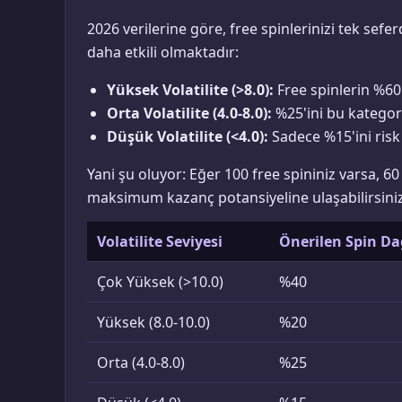
2026 verilerine göre, free spinlerinizi tek sef
daha etkili olmaktadır:
Yüksek Volatilite (>8.0):
Free spinlerin %60
Orta Volatilite (4.0-8.0):
%25'ini bu kategor
Düşük Volatilite (<4.0):
Sadece %15'ini risk 
Yani şu oluyor: Eğer 100 free spininiz varsa, 60
maksimum kazanç potansiyeline ulaşabilirsiniz
Volatilite Seviyesi
Önerilen Spin Da
Çok Yüksek (>10.0)
%40
Yüksek (8.0-10.0)
%20
Orta (4.0-8.0)
%25