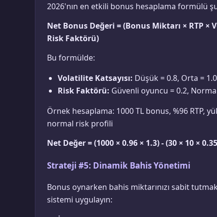
2026'nın en etkili bonus hesaplama formülü ş
Net Bonus Değeri = (Bonus Miktarı × RTP × Vo
Risk Faktörü)
Bu formülde:
Volatilite Katsayısı:
Düşük = 0.8, Orta = 1.0
Risk Faktörü:
Güvenli oyuncu = 0.2, Normal 
Örnek hesaplama: 1000 TL bonus, %96 RTP, yükse
normal risk profili
Net Değer = (1000 × 0.96 × 1.3) - (30 × 10 × 0.3
Strateji #5: Dinamik Bahis Yönetimi
Bonus oynarken bahis miktarınızı sabit tutmak
sistemi uygulayın: