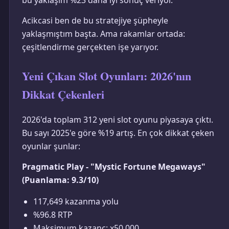
bu yaklaşım %23 daha iyi sonuç veriyor.
Acikcasi ben de bu stratejiye şüpheyle
yaklaşmıştım başta. Ama rakamlar ortada:
çeşitlendirme gerçekten işe yarıyor.
Yeni Çıkan Slot Oyunları: 2026'nın
Dikkat Çekenleri
2026'da toplam 312 yeni slot oyunu piyasaya çıktı.
Bu sayı 2025'e göre %19 artış. En çok dikkat çeken
oyunlar şunlar:
Pragmatic Play - "Mystic Fortune Megaways"
(Puanlama: 9.3/10)
117,649 kazanma yolu
%96.8 RTP
Maksimum kazanç: x50,000