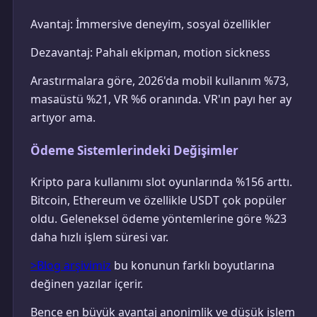
Avantaj: İmmersive deneyim, sosyal özellikler
Dezavantaj: Pahalı ekipman, motion sickness
Arastırmalara göre, 2026'da mobil kullanım %73,
masaüstü %21, VR %6 oranında. VR'ın payı her ay
artıyor ama.
Ödeme Sistemlerindeki Değişimler
Kripto para kullanımı slot oyunlarında %156 arttı.
Bitcoin, Ethereum ve özellikle USDT çok popüler
oldu. Geleneksel ödeme yöntemlerine göre %23
daha hızlı işlem süresi var.
>Blog arşivimiz
bu konunun farklı boyutlarına
değinen yazılar içerir.
Bence en büyük avantaj anonimlik ve düşük işlem