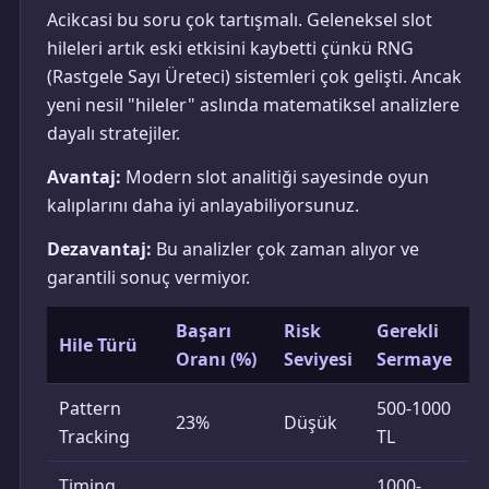
Acikcasi bu soru çok tartışmalı. Geleneksel slot
hileleri artık eski etkisini kaybetti çünkü RNG
(Rastgele Sayı Üreteci) sistemleri çok gelişti. Ancak
yeni nesil "hileler" aslında matematiksel analizlere
dayalı stratejiler.
Avantaj:
Modern slot analitiği sayesinde oyun
kalıplarını daha iyi anlayabiliyorsunuz.
Dezavantaj:
Bu analizler çok zaman alıyor ve
garantili sonuç vermiyor.
Başarı
Risk
Gerekli
Hile Türü
Oranı (%)
Seviyesi
Sermaye
Pattern
500-1000
23%
Düşük
Tracking
TL
Timing
1000-