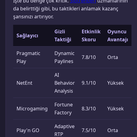
İşte bu denge çok kritik.
Slotrehberi
uzmanlarının
da belirttiği gibi, bu taktikleri anlamak kazanç
şansınızı artırıyor.
Gizli
Etkinlik
Oyuncu
Sağlayıcı
Taktiği
Skoru
Avantajı
Pragmatic
Dynamic
7.8/10
Orta
Play
Paylines
AI
NetEnt
Behavior
9.1/10
Yüksek
Analysis
Fortune
Microgaming
8.3/10
Yüksek
Factory
Adaptive
Play'n GO
7.5/10
Orta
RTP