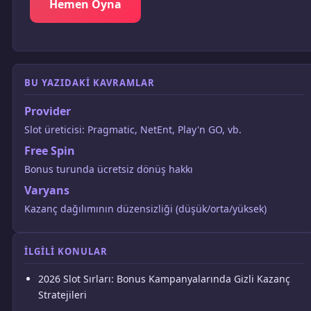
Hemen Oyna
BU YAZIDAKI KAVRAMLAR
Provider
Slot üreticisi: Pragmatic, NetEnt, Play'n GO, vb.
Free Spin
Bonus turunda ücretsiz dönüş hakkı
Varyans
Kazanç dağılımının düzensizliği (düşük/orta/yüksek)
İLGILI KONULAR
2026 Slot Sırları: Bonus Kampanyalarında Gizli Kazanç
Stratejileri