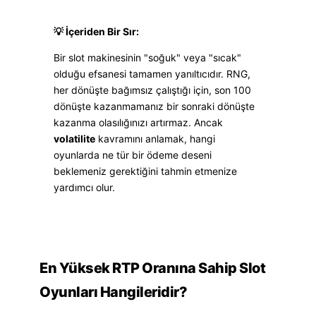
💡 İçeriden Bir Sır:
Bir slot makinesinin "soğuk" veya "sıcak"
olduğu efsanesi tamamen yanıltıcıdır. RNG,
her dönüşte bağımsız çalıştığı için, son 100
dönüşte kazanmamanız bir sonraki dönüşte
kazanma olasılığınızı artırmaz. Ancak
volatilite
kavramını anlamak, hangi
oyunlarda ne tür bir ödeme deseni
beklemeniz gerektiğini tahmin etmenize
yardımcı olur.
En Yüksek RTP Oranına Sahip Slot
Oyunları Hangileridir?