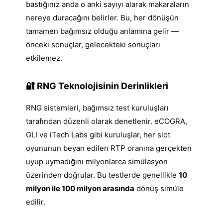
bastığınız anda o anki sayıyı alarak makaraların
nereye duracağını belirler. Bu, her dönüşün
tamamen bağımsız olduğu anlamına gelir —
önceki sonuçlar, gelecekteki sonuçları
etkilemez.
🔐 RNG Teknolojisinin Derinlikleri
RNG sistemleri, bağımsız test kuruluşları
tarafından düzenli olarak denetlenir. eCOGRA,
GLI ve iTech Labs gibi kuruluşlar, her slot
oyununun beyan edilen RTP oranına gerçekten
uyup uymadığını milyonlarca simülasyon
üzerinden doğrular. Bu testlerde genellikle
10
milyon ile 100 milyon arasında
dönüş simüle
edilir.