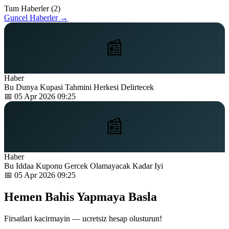
Tum Haberler (2)
Guncel Haberler →
📰
Haber
Bu Dunya Kupasi Tahmini Herkesi Delirtecek
📅 05 Apr 2026 09:25
📰
Haber
Bu Iddaa Kuponu Gercek Olamayacak Kadar Iyi
📅 05 Apr 2026 09:25
Hemen Bahis Yapmaya Basla
Firsatlari kacirmayin — ucretsiz hesap olusturun!