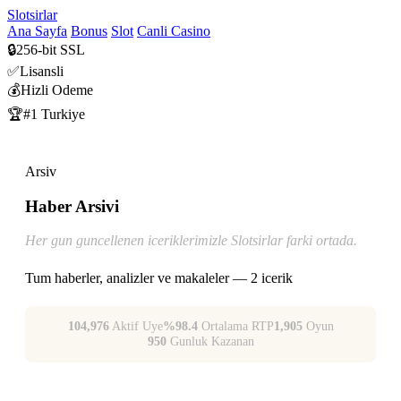
Slotsirlar
Ana Sayfa
Bonus
Slot
Canli Casino
🔒
256-bit SSL
✅
Lisansli
💰
Hizli Odeme
🏆
#1 Turkiye
Arsiv
Haber Arsivi
Her gun guncellenen iceriklerimizle Slotsirlar farki ortada.
Tum haberler, analizler ve makaleler — 2 icerik
104,976
Aktif Uye
%98.4
Ortalama RTP
1,905
Oyun
950
Gunluk Kazanan