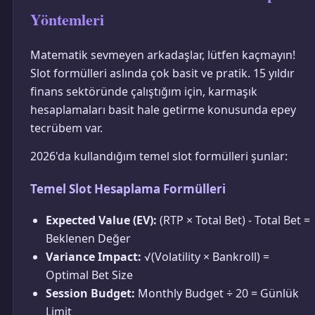
Yöntemleri
Matematik sevmeyen arkadaşlar, lütfen kaçmayın!
Slot formülleri aslında çok basit ve pratik. 15 yıldır
finans sektöründe çalıştığım için, karmaşık
hesaplamaları basit hale getirme konusunda epey
tecrübem var.
2026'da kullandığım temel slot formülleri şunlar:
Temel Slot Hesaplama Formülleri
Expected Value (EV):
(RTP × Total Bet) - Total Bet =
Beklenen Değer
Variance Impact:
√(Volatility × Bankroll) =
Optimal Bet Size
Session Budget:
Monthly Budget ÷ 20 = Günlük
Limit