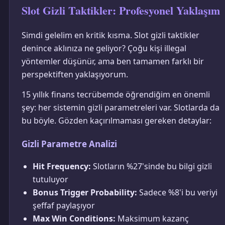
Slot Gizli Taktikler: Profesyonel Yaklaşım
Simdi gelelim en kritik kısma. Slot gizli taktikler
denince aklınıza ne geliyor? Çoğu kişi illegal
yöntemler düşünür, ama ben tamamen farklı bir
perspektiften yaklaşıyorum.
15 yıllık finans tecrübemde öğrendiğim en önemli
şey: her sistemin gizli parametreleri var. Slotlarda da
bu böyle. Gözden kaçırılmaması gereken detaylar:
Gizli Parametre Analizi
Hit Frequency:
Slotların %27'sinde bu bilgi gizli
tutuluyor
Bonus Trigger Probability:
Sadece %8'i bu veriyi
şeffaf paylaşıyor
Max Win Conditions:
Maksimum kazanç