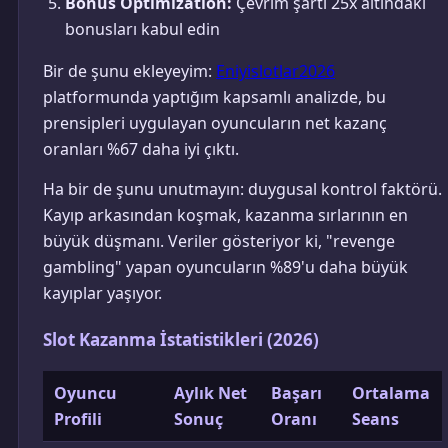
Bonus Optimization:
Çevrim şartı 25x altındaki
bonusları kabul edin
Bir de şunu ekleyeyim:
Eniyislotlar2026
platformunda yaptığım kapsamlı analizde, bu
prensipleri uygulayan oyuncuların net kazanç
oranları %67 daha iyi çıktı.
Ha bir de şunu unutmayın: duygusal kontrol faktörü.
Kayıp arkasından koşmak, kazanma sırlarının en
büyük düşmanı. Veriler gösteriyor ki, "revenge
gambling" yapan oyuncuların %89'u daha büyük
kayıplar yaşıyor.
Slot Kazanma İstatistikleri (2026)
Oyuncu
Aylık Net
Başarı
Ortalama
Profili
Sonuç
Oranı
Seans