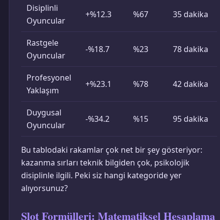
Disiplinli
+%12.3
%67
35 dakika
Oyuncular
Rastgele
-%18.7
%23
78 dakika
Oyuncular
Profesyonel
+%23.1
%78
42 dakika
Yaklaşım
Duygusal
-%34.2
%15
95 dakika
Oyuncular
Bu tablodaki rakamlar çok net bir şey gösteriyor:
kazanma sırları teknik bilgiden çok, psikolojik
disiplinle ilgili. Peki siz hangi kategoride yer
alıyorsunuz?
Slot Formülleri: Matematiksel Hesaplama