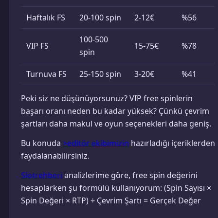
Haftalık FS
20-100 spin
2-12€
%56
100-500
VIP FS
15-75€
%78
spin
Turnuva FS
25-150 spin
3-20€
%41
Peki siz ne düşünüyorsunuz? VIP free spinlerin
başarı oranı neden bu kadar yüksek? Çünkü çevrim
şartları daha makul ve oyun seçenekleri daha geniş.
Bu konuda
>editör ekibimizin
hazırladığı içeriklerden
faydalanabilirsiniz.
Slotrehberi
analizlerime göre, free spin değerini
hesaplarken şu formülü kullanıyorum: (Spin Sayısı ×
Spin Değeri × RTP) ÷ Çevrim Şartı = Gerçek Değer