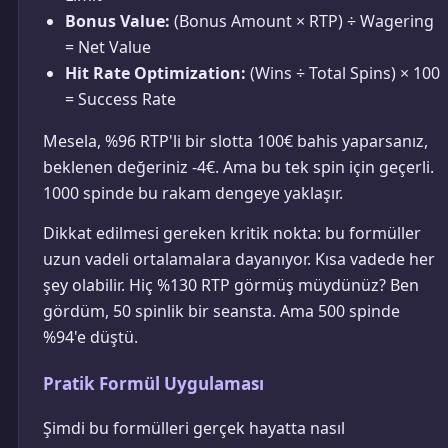
Bonus Value:
(Bonus Amount × RTP) ÷ Wagering
= Net Value
Hit Rate Optimization:
(Wins ÷ Total Spins) × 100
= Success Rate
Mesela, %96 RTP'li bir slotta 100€ bahis yaparsanız,
beklenen değeriniz -4€. Ama bu tek spin için geçerli.
1000 spinde bu rakam dengeye yaklaşır.
Dikkat edilmesi gereken kritik nokta: bu formüller
uzun vadeli ortalamalara dayanıyor. Kısa vadede her
şey olabilir. Hiç %130 RTP görmüş müydünüz? Ben
gördüm, 50 spinlik bir seansta. Ama 500 spinde
%94'e düştü.
Pratik Formül Uygulaması
Şimdi bu formülleri gerçek hayatta nasıl