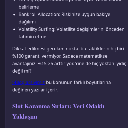
belirleme
Bankroll Allocation: Riskinize uygun bakiye
dağılımı
Volatility Surfing: Volatilite değişimlerini önceden
tahmin etme
Dikkat edilmesi gereken nokta: bu taktiklerin hiçbiri
%100 garanti vermiyor. Sadece matematiksel
avantajınızı %15-25 arttırıyor. Yine de hiç yoktan iyidir,
değil mi?
>Blog arşivimiz
bu konunun farklı boyutlarına
değinen yazılar içerir.
Slot Kazanma Sırları: Veri Odaklı
Yaklaşım