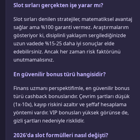
Slot sırları gerçekten işe yarar mı?
Slot sırları denilen stratejiler, matematiksel avantaj
sağlar ama %100 garanti vermez. Araştırmalarım
gösteriyor ki, disiplinli yaklaşım sergilediğinizde
uzun vadede %15-25 daha iyi sonuçlar elde
edebilirsiniz. Ancak her zaman risk faktörünü
unutmamalısınız.
En güvenilir bonus türü hangisidir?
Finans uzmanı perspektifimle, en güvenilir bonus
türü cashback bonuslarıdır. Çevrim şartları düşük
(1x-10x), kayıp riskini azaltır ve şeffaf hesaplama
yöntemi vardır. VIP bonusları yüksek görünse de,
gizli şartları nedeniyle risklidir.
2026'da slot formülleri nasıl değişti?