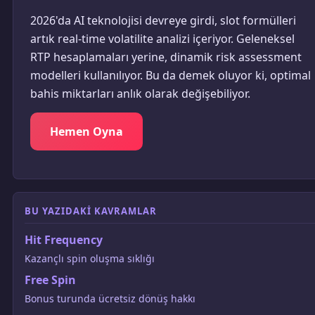
2026'da AI teknolojisi devreye girdi, slot formülleri
artık real-time volatilite analizi içeriyor. Geleneksel
RTP hesaplamaları yerine, dinamik risk assessment
modelleri kullanılıyor. Bu da demek oluyor ki, optimal
bahis miktarları anlık olarak değişebiliyor.
Hemen Oyna
BU YAZIDAKI KAVRAMLAR
Hit Frequency
Kazançlı spin oluşma sıklığı
Free Spin
Bonus turunda ücretsiz dönüş hakkı