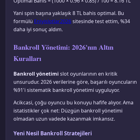
Optimal Bahis = (1000 × 0.96 × 0.85) / 100 = 8.16 TL
Yani spin başına yaklaşık 8 TL bahis optimal. Bu
formülü
Eniyislotlar2026
sitesinde test ettim, %34
daha iyi sonuç aldım.
Bankroll Yönetimi: 2026'nın Altın
Kuralları
Bankroll yönetimi
slot oyunlarının en kritik
unsurudur. 2026 verilerine göre, başarılı oyuncuların
%91'i sistematik bankroll yönetimi uyguluyor.
Acikcasi, çoğu oyuncu bu konuyu hafife alıyor. Ama
istatistikler çok net: Düzgün bankroll yönetimi
olmadan uzun vadede kazanmak imkansız.
Yeni Nesil Bankroll Stratejileri