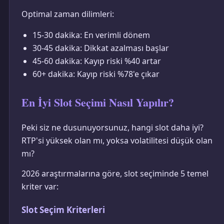
Optimal zaman dilimleri:
15-30 dakika: En verimli dönem
30-45 dakika: Dikkat azalması başlar
45-60 dakika: Kayıp riski %40 artar
60+ dakika: Kayıp riski %78'e çıkar
En İyi Slot Seçimi Nasıl Yapılır?
Peki siz ne dusunuyorsunuz, hangi slot daha iyi?
RTP'si yüksek olan mı, yoksa volatilitesi düşük olan
mı?
2026 araştırmalarına göre, slot seçiminde 5 temel
kriter var:
Slot Seçim Kriterleri