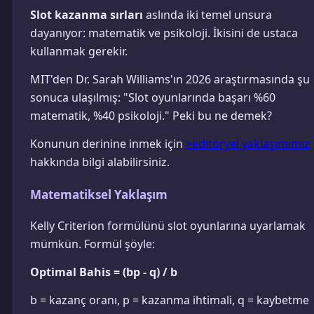
Slot kazanma sırları
aslında iki temel unsura
dayanıyor: matematik ve psikoloji. İkisini de ustaca
kullanmak gerekir.
MIT'den Dr. Sarah Williams'ın 2026 araştırmasında şu
sonuca ulaşılmış: "Slot oyunlarında başarı %60
matematik, %40 psikoloji." Peki bu ne demek?
Konunun derinine inmek için
>editöryel yaklaşımımız
hakkında bilgi alabilirsiniz.
Matematiksel Yaklaşım
Kelly Criterion formülünü slot oyunlarına uyarlamak
mümkün. Formül şöyle:
Optimal Bahis = (bp - q) / b
b = kazanç oranı, p = kazanma ihtimali, q = kaybetme