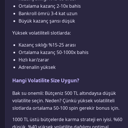
Ortalama kazanç 2-10x bahis
Bankroll ömrü 3-4 kat uzun
Büyük kazanç şansı düşük
Yüksek volatiliteli slotlarda:
Kazanç sıklığı %15-25 arası
Ortalama kazanç 50-1000x bahis
Hızlı kar/zarar
Adrenalin yüksek
Hangi Volatilite Size Uygun?
Bak su onemli: Bütçeniz 500 TL altındaysa düşük
volatilite seçin. Neden? Çünkü yüksek volatiliteli
slotlarda ortalama 50-100 spin gerekir bonus için.
1000 TL üstü bütçelerde karma strateji en iyisi. %60
düşük, %40 yüksek volatilite dağılımı optimal.