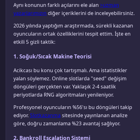
Aynı konunun farklı açılarını ele alan
>uzman
yazarlarımızın
diğer içeriklerini de inceleyebilirsiniz.
2026 yılında yaptığım araştırmada, sürekli kazanan
oyuncuların ortak özelliklerini tespit ettim. İşte en
etkili 5 gizli taktik:
1. Soğuk/Sıcak Makine Teorisi
Acikcası bu konu çok tartışmalı. Ama istatistikler
yalan söylemez. Online slotlarda "seed" değişim
döngüleri gerçekten var. Yaklaşık 2-4 saatlik
periyotlarda RNG algoritmaları yenileniyor.
Profesyonel oyuncuların %56'sı bu döngüleri takip
ediyor.
Slotkazanma
sitesinde yayınlanan analize
göre, doğru zamanlama %23 avantaj sağlıyor.
2. Bankroll Escalation Sistemi