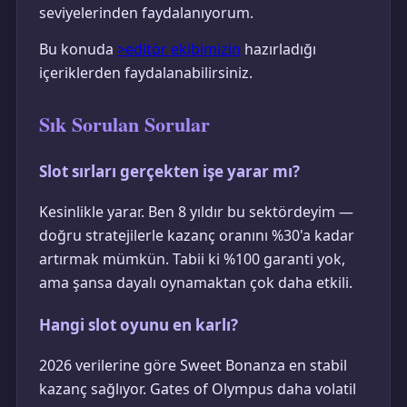
seviyelerinden faydalanıyorum.
Bu konuda
>editör ekibimizin
hazırladığı
içeriklerden faydalanabilirsiniz.
Sık Sorulan Sorular
Slot sırları gerçekten işe yarar mı?
Kesinlikle yarar. Ben 8 yıldır bu sektördeyim —
doğru stratejilerle kazanç oranını %30'a kadar
artırmak mümkün. Tabii ki %100 garanti yok,
ama şansa dayalı oynamaktan çok daha etkili.
Hangi slot oyunu en karlı?
2026 verilerine göre Sweet Bonanza en stabil
kazanç sağlıyor. Gates of Olympus daha volatil