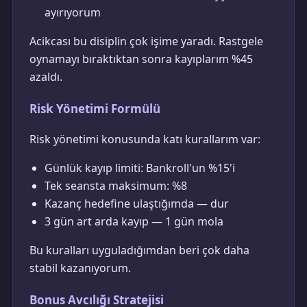
ayırıyorum
Acikcası bu disiplin çok işime yaradı. Rastgele
oynamayı bıraktıktan sonra kayıplarım %45
azaldı.
Risk Yönetimi Formülü
Risk yönetimi konusunda katı kurallarım var:
Günlük kayıp limiti: Bankroll'un %15'i
Tek seansta maksimum: %8
Kazanç hedefine ulaştığımda — dur
3 gün art arda kayıp — 1 gün mola
Bu kuralları uyguladığımdan beri çok daha
stabil kazanıyorum.
Bonus Avcılığı Stratejisi