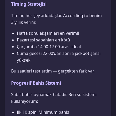
Timing Stratejisi
Timing her şey arkadaşlar. According to benim
3 yıllık verim:
Hafta sonu akşamları en verimli
Pazartesi sabahları en kötü
Çarşamba 14:00-17:00 arası ideal
Cuma gecesi 22:00'dan sonra jackpot şansı
yüksek
Bu saatleri test ettim — gerçekten fark var.
Progresif Bahis Sistemi
Sabit bahis oynamak hatadır. Ben şu sistemi
kullanıyorum:
İlk 10 spin: Minimum bahis