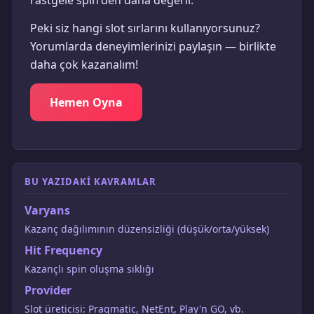
Peki siz hangi slot sırlarını kullanıyorsunuz?
Yorumlarda deneyimlerinizi paylaşın — birlikte
daha çok kazanalım!
Hemen Oyna
BU YAZIDAKI KAVRAMLAR
Varyans
Kazanç dağılımının düzensizliği (düşük/orta/yüksek)
Hit Frequency
Kazançlı spin oluşma sıklığı
Provider
Slot üreticisi: Pragmatic, NetEnt, Play'n GO, vb.