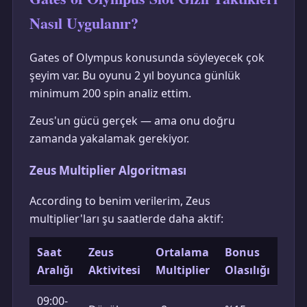
Nasıl Uygulanır?
Gates of Olympus konusunda söyleyecek çok
şeyim var. Bu oyunu 2 yıl boyunca günlük
minimum 200 spin analiz ettim.
Zeus'un gücü gerçek — ama onu doğru
zamanda yakalamak gerekiyor.
Zeus Multiplier Algoritması
According to benim verilerim, Zeus
multiplier'ları şu saatlerde daha aktif:
Saat
Zeus
Ortalama
Bonus
Aralığı
Aktivitesi
Multiplier
Olasılığı
09:00-