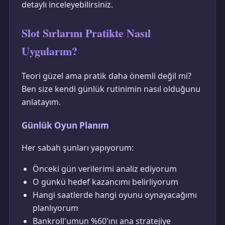
detaylı inceleyebilirsiniz.
Slot Sırlarını Pratikte Nasıl
Uygularım?
Teori güzel ama pratik daha önemli değil mi?
Ben size kendi günlük rutinimin nasıl olduğunu
anlatayım.
Günlük Oyun Planım
Her sabah şunları yapıyorum:
Önceki gün verilerimi analiz ediyorum
O günkü hedef kazancımı belirliyorum
Hangi saatlerde hangi oyunu oynayacağımı
planlıyorum
Bankroll'umun %60'ını ana stratejiye