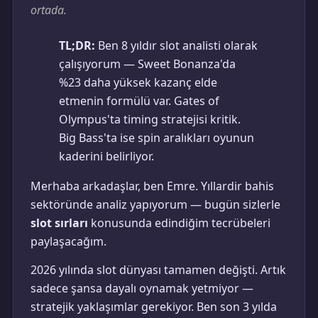
ortada.
TL;DR:
Ben 8 yıldır slot analisti olarak
çalışıyorum — Sweet Bonanza'da
%23 daha yüksek kazanç elde
etmenin formülü var. Gates of
Olympus'ta timing stratejisi kritik.
Big Bass'ta ise spin aralıkları oyunun
kaderini belirliyor.
Merhaba arkadaşlar, ben Emre. Yıllardir bahis
sektöründe analiz yapıyorum — bugün sizlerle
slot sırları
konusunda edindiğim tecrübeleri
paylaşacağım.
2026 yılında slot dünyası tamamen değişti. Artık
sadece şansa dayalı oynamak yetmiyor —
stratejik yaklaşımlar gerekiyor. Ben son 3 yılda