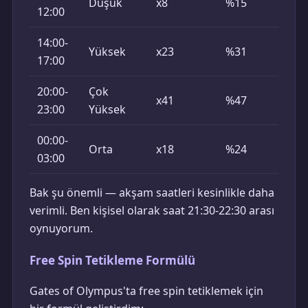
Düşük
x8
%15
12:00
14:00-
Yüksek
x23
%31
17:00
20:00-
Çok
x41
%47
23:00
Yüksek
00:00-
Orta
x18
%24
03:00
Bak şu önemli — akşam saatleri kesinlikle daha
verimli. Ben kişisel olarak saat 21:30-22:30 arası
oynuyorum.
Free Spin Tetikleme Formülü
Gates of Olympus'ta free spin tetiklemek için