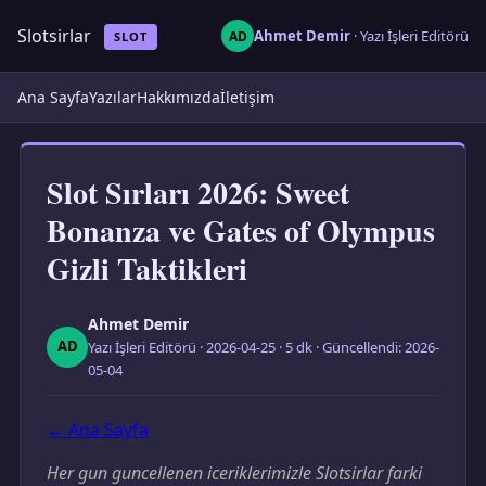
Slotsirlar
Ahmet Demir
· Yazı İşleri Editörü
AD
SLOT
Ana Sayfa
Yazılar
Hakkımızda
İletişim
Slot Sırları 2026: Sweet
Bonanza ve Gates of Olympus
Gizli Taktikleri
Ahmet Demir
AD
Yazı İşleri Editörü · 2026-04-25 · 5 dk · Güncellendi: 2026-
05-04
← Ana Sayfa
Her gun guncellenen iceriklerimizle Slotsirlar farki