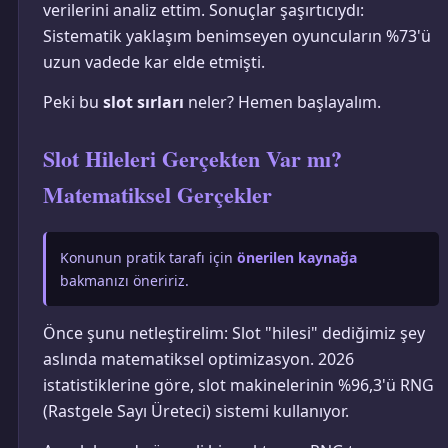
verilerini analiz ettim. Sonuçlar şaşırtıcıydı:
Sistematik yaklaşım benimseyen oyuncuların %73'ü
uzun vadede kar elde etmişti.
Peki bu
slot sırları
neler? Hemen başlayalım.
Slot Hileleri Gerçekten Var mı?
Matematiksel Gerçekler
Konunun pratik tarafı için
önerilen kaynağa
bakmanızı öneririz.
Önce şunu netleştirelim: Slot "hilesi" dediğimiz şey
aslında matematiksel optimizasyon. 2026
istatistiklerine göre, slot makinelerinin %96,3'ü RNG
(Rastgele Sayı Üreteci) sistemi kullanıyor.