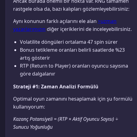
Ancak burada önemli bir nokta var. RNG tamamen
rastgele olsa da, bazı kalıpları gözlemleyebilirsiniz:
Aynı konunun farklı açılarını ele alan
>uzman
yazarlarımızın
diğer içeriklerini de inceleyebilirsiniz.
Volatilite döngüleri ortalama 47 spin sürer
Bonus tetikleme oranları belirli saatlerde %23
artış gösterir
RTP (Return to Player) oranları oyuncu sayısına
göre dalgalanır
Strateji #1: Zaman Analizi Formülü
Optimal oyun zamanını hesaplamak için şu formülü
kullanıyorum:
Kazanç Potansiyeli = (RTP × Aktif Oyuncu Sayısı) ÷
Sunucu Yoğunluğu