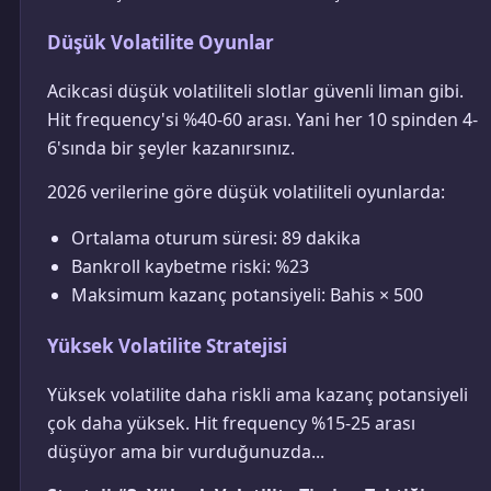
Düşük Volatilite Oyunlar
Acikcasi düşük volatiliteli slotlar güvenli liman gibi.
Hit frequency'si %40-60 arası. Yani her 10 spinden 4-
6'sında bir şeyler kazanırsınız.
2026 verilerine göre düşük volatiliteli oyunlarda:
Ortalama oturum süresi: 89 dakika
Bankroll kaybetme riski: %23
Maksimum kazanç potansiyeli: Bahis × 500
Yüksek Volatilite Stratejisi
Yüksek volatilite daha riskli ama kazanç potansiyeli
çok daha yüksek. Hit frequency %15-25 arası
düşüyor ama bir vurduğunuzda...