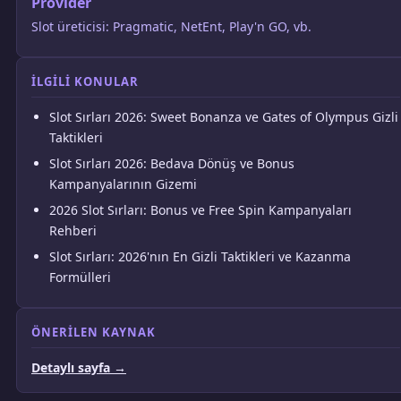
Provider
Slot üreticisi: Pragmatic, NetEnt, Play'n GO, vb.
İLGILI KONULAR
Slot Sırları 2026: Sweet Bonanza ve Gates of Olympus Gizli
Taktikleri
Slot Sırları 2026: Bedava Dönüş ve Bonus
Kampanyalarının Gizemi
2026 Slot Sırları: Bonus ve Free Spin Kampanyaları
Rehberi
Slot Sırları: 2026'nın En Gizli Taktikleri ve Kazanma
Formülleri
ÖNERILEN KAYNAK
Detaylı sayfa →