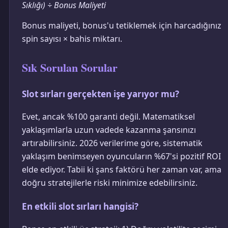
Sıklığı) ÷ Bonus Maliyeti
Bonus maliyeti, bonus'u tetiklemek için harcadığınız
spin sayısı × bahis miktarı.
Sık Sorulan Sorular
Slot sırları gerçekten işe yarıyor mu?
Evet, ancak %100 garanti değil. Matematiksel
yaklaşımlarla uzun vadede kazanma şansınızı
artırabilirsiniz. 2026 verilerime göre, sistematik
yaklaşım benimseyen oyuncuların %67'si pozitif ROI
elde ediyor. Tabii ki şans faktörü her zaman var, ama
doğru stratejilerle riski minimize edebilirsiniz.
En etkili slot sırları hangisi?