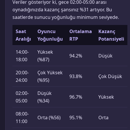
Veriler gösteriyor ki, gece 02:00-05:00 arası
oynadığınızda kazanç şansınız %31 artıyor. Bu
saatlerde sunucu yoğunluğu minimum seviyede.
Saat
Oyuncu
Ortalama
Kazanç
Aralığı
Yoğunluğu
RTP
Potansiyeli
14:00-
Yüksek
94.2%
Düşük
18:00
(%87)
20:00-
Çok Yüksek
93.8%
Çok Düşük
24:00
(%95)
02:00-
Düşük
96.7%
Yüksek
05:00
(%34)
08:00-
Orta (%56)
95.1%
Orta
11:00