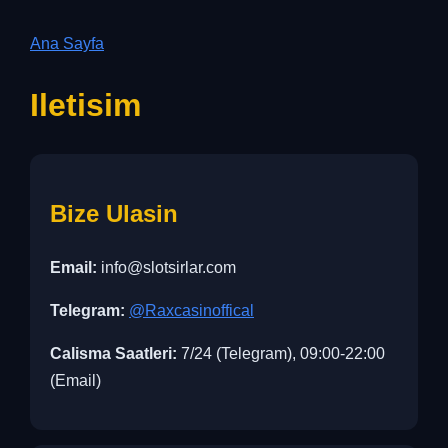
Ana Sayfa
Iletisim
Bize Ulasin
Email:
info@slotsirlar.com
Telegram:
@Raxcasinoffical
Calisma Saatleri:
7/24 (Telegram), 09:00-22:00
(Email)