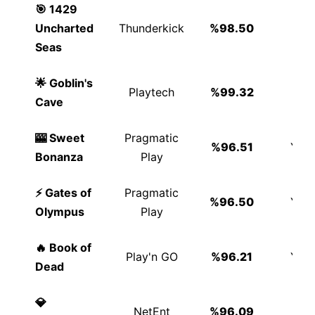
🎯 1429
Uncharted
Thunderkick
%98.50
Düş
Seas
🌟 Goblin's
Playtech
%99.32
Düş
Cave
🎰 Sweet
Pragmatic
%96.51
Yük
Bonanza
Play
⚡ Gates of
Pragmatic
%96.50
Yük
Olympus
Play
🔥 Book of
Play'n GO
%96.21
Yük
Dead
💎
NetEnt
%96.09
Düş