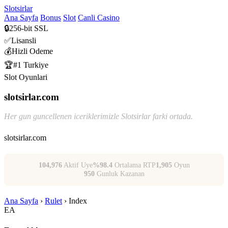
Slotsirlar
Ana Sayfa
Bonus
Slot
Canli Casino
🔒
256-bit SSL
✅
Lisansli
💰
Hizli Odeme
🏆
#1 Turkiye
Slot Oyunlari
slotsirlar.com
Her gun guncellenen iceriklerimizle Slotsirlar farki ortada.
slotsirlar.com
104,976
Aktif Uye
%98.4
Ortalama RTP
1,905
Oyun
950
Gunluk Kazanan
Ana Sayfa
›
Rulet
›
Index
EA