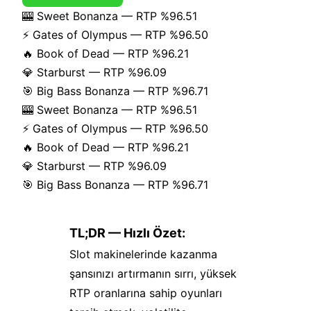
🎰 Sweet Bonanza — RTP %96.51
⚡ Gates of Olympus — RTP %96.50
🔥 Book of Dead — RTP %96.21
💎 Starburst — RTP %96.09
🎯 Big Bass Bonanza — RTP %96.71
🎰 Sweet Bonanza — RTP %96.51
⚡ Gates of Olympus — RTP %96.50
🔥 Book of Dead — RTP %96.21
💎 Starburst — RTP %96.09
🎯 Big Bass Bonanza — RTP %96.71
TL;DR — Hızlı Özet:
Slot makinelerinde kazanma
şansınızı artırmanın sırrı, yüksek
RTP oranlarına sahip oyunları