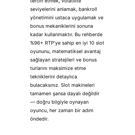
tercih etmek, volatilite
seviyelerini anlamak, bankroll
yönetimini ustaca uygulamak ve
bonus mekaniklerini sonuna
kadar kullanmaktır. Bu rehberde
%96+ RTP'ye sahip en iyi 10 slot
oyununu, matematiksel avantaj
sağlayan stratejileri ve bonus
turlarını maksimize etme
tekniklerini detaylıca
bulacaksınız. Slot makineleri
tamamen şansa dayalı değildir
— doğru bilgiyle oynayan
oyuncu, her zaman bir adım
öndedir.