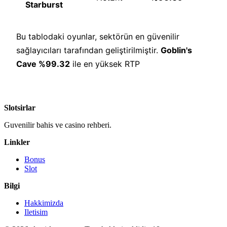
Starburst
Bu tablodaki oyunlar, sektörün en güvenilir
sağlayıcıları tarafından geliştirilmiştir.
Goblin's
Cave %99.32
ile en yüksek RTP
Slotsirlar
Guvenilir bahis ve casino rehberi.
Linkler
Bonus
Slot
Bilgi
Hakkimizda
Iletisim