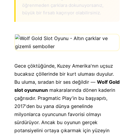
öğrenmeden çarklara dokunuyorsanız,
büyük bir fırsatı kaçırıyor olabilirsiniz.
Gece çöktüğünde, Kuzey Amerika'nın uçsuz
bucaksız çöllerinde bir kurt uluması duyulur.
Bu uluma, sıradan bir ses değildir —
Wolf Gold
slot oyununun
makaralarında dönen kaderin
çağrısıdır. Pragmatic Play'in bu başyapıtı,
2017'den bu yana dünya genelinde
milyonlarca oyuncunun favorisi olmayı
sürdürüyor. Ancak bu oyunun gerçek
potansiyelini ortaya çıkarmak için yüzeyin