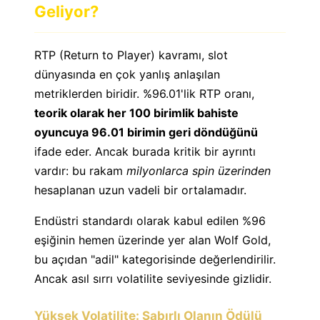
Geliyor?
RTP (Return to Player) kavramı, slot
dünyasında en çok yanlış anlaşılan
metriklerden biridir. %96.01'lik RTP oranı,
teorik olarak her 100 birimlik bahiste
oyuncuya 96.01 birimin geri döndüğünü
ifade eder. Ancak burada kritik bir ayrıntı
vardır: bu rakam
milyonlarca spin üzerinden
hesaplanan uzun vadeli bir ortalamadır.
Endüstri standardı olarak kabul edilen %96
eşiğinin hemen üzerinde yer alan Wolf Gold,
bu açıdan "adil" kategorisinde değerlendirilir.
Ancak asıl sırrı volatilite seviyesinde gizlidir.
Yüksek Volatilite: Sabırlı Olanın Ödülü