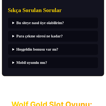
Sıkça Sorulan Sorular
Bu siteye nasıl üye olabilirim?
Para çekme süresi ne kadar?
Hoşgeldin bonusu var mı?
Mobil uyumlu mu?
Wolf Gold Slot Oyunu: