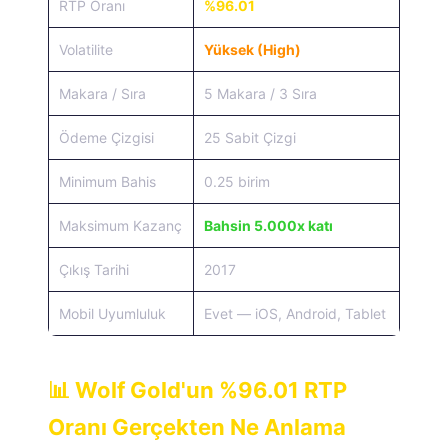
RTP Oranı
%96.01
Volatilite
Yüksek (High)
Makara / Sıra
5 Makara / 3 Sıra
Ödeme Çizgisi
25 Sabit Çizgi
Minimum Bahis
0.25 birim
Maksimum Kazanç
Bahsin 5.000x katı
Çıkış Tarihi
2017
Mobil Uyumluluk
Evet — iOS, Android, Tablet
📊 Wolf Gold'un %96.01 RTP
Oranı Gerçekten Ne Anlama