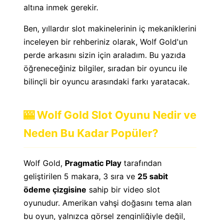
altına inmek gerekir.
Ben, yıllardır slot makinelerinin iç mekaniklerini
inceleyen bir rehberiniz olarak, Wolf Gold'un
perde arkasını sizin için araladım. Bu yazıda
öğreneceğiniz bilgiler, sıradan bir oyuncu ile
bilinçli bir oyuncu arasındaki farkı yaratacak.
🎰 Wolf Gold Slot Oyunu Nedir ve
Neden Bu Kadar Popüler?
Wolf Gold,
Pragmatic Play
tarafından
geliştirilen 5 makara, 3 sıra ve
25 sabit
ödeme çizgisine
sahip bir video slot
oyunudur. Amerikan vahşi doğasını tema alan
bu oyun, yalnızca görsel zenginliğiyle değil,