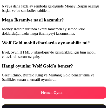
6 veya daha fazla ay sembolü geldiğinde Money Respin özelliği
başlar ve bu semboller sabitlenir.
Mega İkramiye nasıl kazanılır?
Money Respin turunda ekranı tamamen ay sembollerle
doldurduğunuzda mega ikramiyeyi kazanırsınız.
Wolf Gold mobil cihazlarda oynanabilir mi?
Evet, oyun HTML5 teknolojisiyle geliştirildiği için tüm mobil
cihazlarda sorunsuz çalışır.
Hangi oyunlar Wolf Gold'a benzer?
Great Rhino, Buffalo King ve Mustang Gold benzer tema ve
özellikler sunan alternatif oyunlardır.
Hemen Oyna →