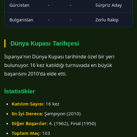
Gürcistan
-
-
Sürpriz Aday
Bulgaristan
-
-
Zorlu Rakip
Dünya Kupası Tarihçesi
İspanya'nın Dünya Kupası tarihinde özel bir yeri
bulunuyor. 16 kez katıldığı turnuvada en büyük
başarısını 2010'da elde etti.
İstatistikler
Katılım Sayısı:
16 kez
En İyi Derece:
Şampiyon (2010)
Diğer Başarılar:
4. (1962), Final (1950)
Toplam Maç:
103