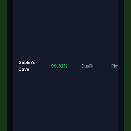
Goblin's
99.32%
Düşük
Playtech
Cave