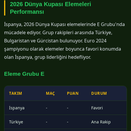
2026 Dünya Kupası Elemeleri
Performansı
İspanya, 2026 Dünya Kupası elemelerinde E Grubu'nda
mücadele ediyor. Grup rakipleri arasında Türkiye,
Bulgaristan ve Gürcistan bulunuyor. Euro 2024
şampiyonu olarak elemeler boyunca favori konumda
olan İspanya, grup liderliğini hedefliyor.
Eleme Grubu E
TAKIM
MAÇ
PUAN
DURUM
İspanya
-
-
Favori
Türkiye
-
-
Ana Rakip