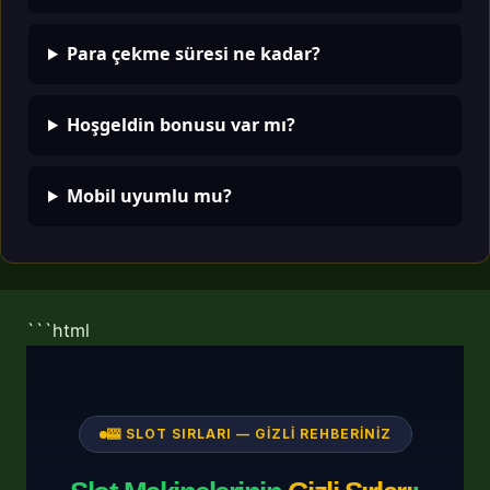
Para çekme süresi ne kadar?
Hoşgeldin bonusu var mı?
Mobil uyumlu mu?
```html
🎰 SLOT SIRLARI — GİZLİ REHBERİNİZ