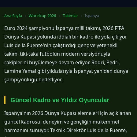
Ana Sayfa
›
Worldcup 2026
›
Takimlar
›
Ispanya
Euro 2024 şampiyonu İspanya milli takımı, 2026 FIFA
Dünya Kupası yolunda iddialı bir kadro ile yola çıkıyor.
Luis de la Fuente'nin çalıştırdığı genç ve yetenekli
takım, tiki-taka futbolun modern versiyonuyla
rakiplerini büyülemeye devam ediyor. Rodri, Pedri,
Lamine Yamal gibi yıldızlarıyla İspanya, yeniden dünya
şampiyonluğu hedefliyor.
Güncel Kadro ve Yıldız Oyuncular
İspanya'nın 2026 Dünya Kupası elemeleri için açıklanan
güncel kadrosu, deneyim ve gençliğin mükemmel
harmanını sunuyor. Teknik Direktör Luis de la Fuente,