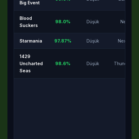
Big Event
Blood
98.0%
Düşük
NetEnt
Suckers
Starmania
97.87%
Düşük
NextGen
1429
Uncharted
98.6%
Düşük
Thunderkic
Seas