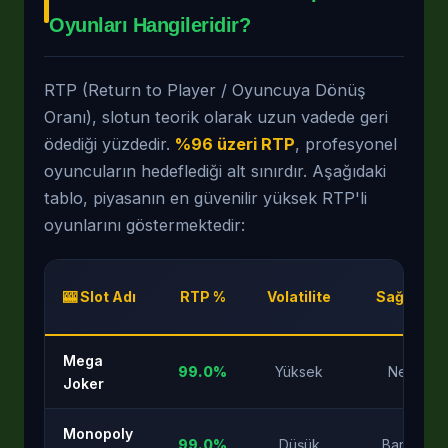
Oyunları Hangileridir?
RTP (Return to Player / Oyuncuya Dönüş
Oranı), slotun teorik olarak uzun vadede geri
ödediği yüzdedir.
%96 üzeri RTP
, profesyonel
oyuncuların hedeflediği alt sınırdır. Aşağıdaki
tablo, piyasanın en güvenilir yüksek RTP'li
oyunlarını göstermektedir:
🎰 Slot Adı
RTP %
Volatilite
Sağlayıcı
Mega
99.0%
Yüksek
NetEnt
Joker
Monopoly
99.0%
Düşük
Barcrest