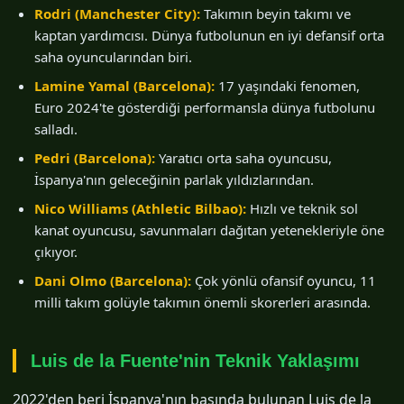
Rodri (Manchester City):
Takımın beyin takımı ve
kaptan yardımcısı. Dünya futbolunun en iyi defansif orta
saha oyuncularından biri.
Lamine Yamal (Barcelona):
17 yaşındaki fenomen,
Euro 2024'te gösterdiği performansla dünya futbolunu
salladı.
Pedri (Barcelona):
Yaratıcı orta saha oyuncusu,
İspanya'nın geleceğinin parlak yıldızlarından.
Nico Williams (Athletic Bilbao):
Hızlı ve teknik sol
kanat oyuncusu, savunmaları dağıtan yetenekleriyle öne
çıkıyor.
Dani Olmo (Barcelona):
Çok yönlü ofansif oyuncu, 11
milli takım golüyle takımın önemli skorerleri arasında.
Luis de la Fuente'nin Teknik Yaklaşımı
2022'den beri İspanya'nın başında bulunan Luis de la