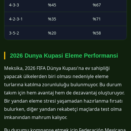
4-3-3
%45
%67
4-2-3-1
%35
%71
3-5-2
%20
%58
2026 Dunya Kupasi Eleme Performansi
Meksika, 2026 FIFA Dünya Kupası'na ev sahipliği
yapacak ülkelerden biri olması nedeniyle eleme
turlarına katılma zorunluluğu bulunmuyor. Bu durum
takım için hem avantaj hem de dezavantaj oluşturuyor.
Bir yandan eleme stresi yaşamadan hazırlanma fırsatı
bulurken, diğer yandan rekabetçi maçlarda test olma
imkanından mahrum kalıyor.
Bu durumu kompanse etmek için Federación Mexicana