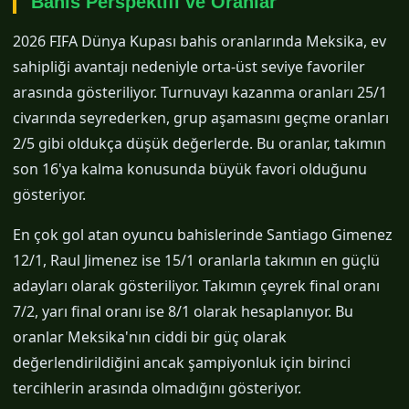
Bahis Perspektifi ve Oranlar
2026 FIFA Dünya Kupası bahis oranlarında Meksika, ev
sahipliği avantajı nedeniyle orta-üst seviye favoriler
arasında gösteriliyor. Turnuvayı kazanma oranları 25/1
civarında seyrederken, grup aşamasını geçme oranları
2/5 gibi oldukça düşük değerlerde. Bu oranlar, takımın
son 16'ya kalma konusunda büyük favori olduğunu
gösteriyor.
En çok gol atan oyuncu bahislerinde Santiago Gimenez
12/1, Raul Jimenez ise 15/1 oranlarla takımın en güçlü
adayları olarak gösteriliyor. Takımın çeyrek final oranı
7/2, yarı final oranı ise 8/1 olarak hesaplanıyor. Bu
oranlar Meksika'nın ciddi bir güç olarak
değerlendirildiğini ancak şampiyonluk için birinci
tercihlerin arasında olmadığını gösteriyor.