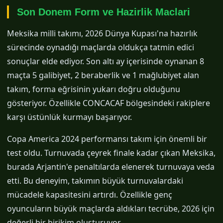
Son Donem Form ve Hazirlik Maclari
Meksika milli takımı, 2026 Dünya Kupası'na hazırlık
sürecinde oynadığı maçlarda oldukça tatmin edici
sonuçlar elde ediyor. Son altı ay içerisinde oynanan 8
maçta 5 galibiyet, 2 beraberlik ve 1 mağlubiyet alan
takım, forma eğrisinin yukarı doğru olduğunu
gösteriyor. Özellikle CONCACAF bölgesindeki rakiplere
karşı üstünlük kurmayı başarıyor.
Copa America 2024 performansı takım için önemli bir
test oldu. Turnuvada çeyrek finale kadar çıkan Meksika,
burada Arjantin'e penaltılarda elenerek turnuvaya veda
etti. Bu deneyim, takımın büyük turnuvalardaki
mücadele kapasitesini artırdı. Özellikle genç
oyuncuların büyük maçlarda aldıkları tecrübe, 2026 için
değerli bir birikim oluşturuyor.