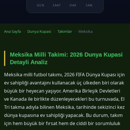
GUN
SAAT
DAK
SAN
Ana Sayfa
›
Dunya Kupasi
›
Takimlar
›
Meksika
Meksika Milli Takimi: 2026 Dunya Kupasi
Detayli Analiz
Meksika milli futbol takımı, 2026 FIFA Dünya Kupası için
ev sahipliği avantajını kullanacak üç ülkeden biri olarak
büyük bir heyecan yaşıyor. Amerika Birleşik Devletleri
ve Kanada ile birlikte düzenleyecekleri bu turnuvada, El
Tri takma adıyla bilinen Meksika, tarihinde sekizinci kez
dünya kupasına ev sahipliği yapacak. Bu durum, takım
için hem büyük bir fırsat hem de ciddi bir sorumluluk