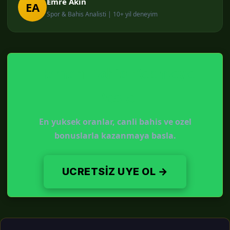
Emre Akin
EA
Spor & Bahis Analisti | 10+ yil deneyim
Hemen Bahis Yapmaya
Basla
En yuksek oranlar, canli bahis ve ozel
bonuslarla kazanmaya basla.
UCRETSIZ UYE OL →