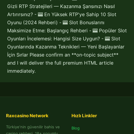
Gizli RTP Stratejileri — Kazanma Şansınızı Nasıl
Artırırsınız? - 🎰 En Yüksek RTP'ye Sahip 10 Slot
Oyunu (2024 Rehberi) - 🎰 Slot Bonuslarını
Maksimize Etme: Başlangıç Rehberi - 🎰 Popüler Slot
Oyunları İncelemesi: Hangisi Size Uygun? - 🎰 Slot
Oyunlarında Kazanma Teknikleri — Yeni Başlayanlar
İçin Sırlar Please confirm an **on-topic subject**
and I will deliver the full premium HTML article
immediately.
Raxcasino Network
Hızlı Linkler
Türkiye'nin güvenilir bahis ve
Blog
casino rehberi. 18+ sorumlu